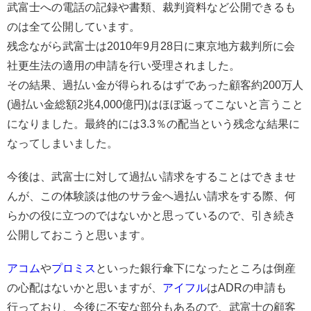
武富士への電話の記録や書類、裁判資料など公開できるも
のは全て公開しています。
残念ながら武富士は2010年9月28日に東京地方裁判所に会
社更生法の適用の申請を行い受理されました。
その結果、過払い金が得られるはずであった顧客約200万人
(過払い金総額2兆4,000億円)はほぼ返ってこないと言うこと
になりました。最終的には3.3％の配当という残念な結果に
なってしまいました。
今後は、武富士に対して過払い請求をすることはできませ
んが、この体験談は他のサラ金へ過払い請求をする際、何
らかの役に立つのではないかと思っているので、引き続き
公開しておこうと思います。
アコム
や
プロミス
といった銀行傘下になったところは倒産
の心配はないかと思いますが、
アイフル
はADRの申請も
行っており、今後に不安な部分もあるので、武富士の顧客