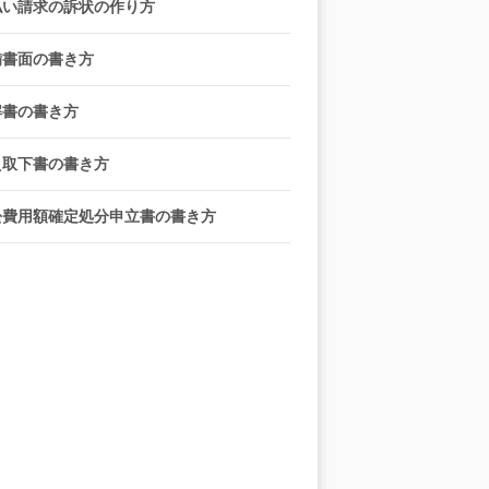
払い請求の訴状の作り方
備書面の書き方
解書の書き方
え取下書の書き方
訟費用額確定処分申立書の書き方